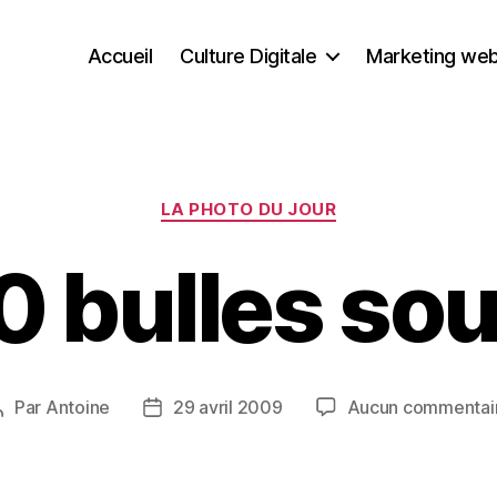
Accueil
Culture Digitale
Marketing we
Catégories
LA PHOTO DU JOUR
 bulles sou
Par
Antoine
29 avril 2009
Aucun commentai
Auteur
Date
de
de
’article
l’article