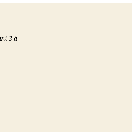
sous
terre
nt 3 à