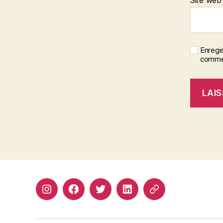
Site web
Enregi
commen
Instagram
Facebook
Twitter
Linkedin
Site
web