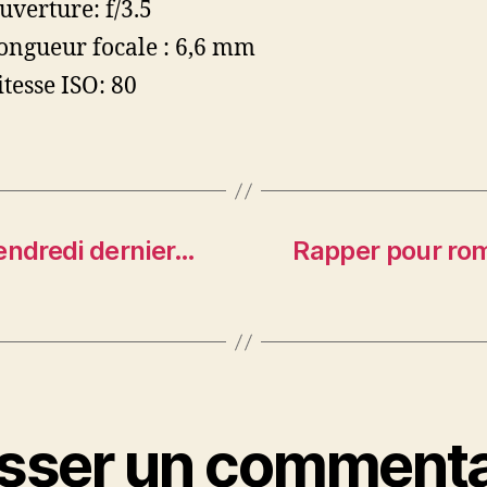
uverture: f/3.5
ongueur focale : 6,6 mm
itesse ISO: 80
endredi dernier…
Rapper pour rom
isser un commenta