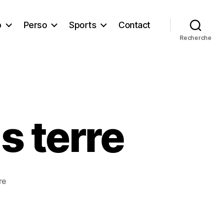
b
Perso
Sports
Contact
Recherche
s terre
sur
re
20
000
bulles