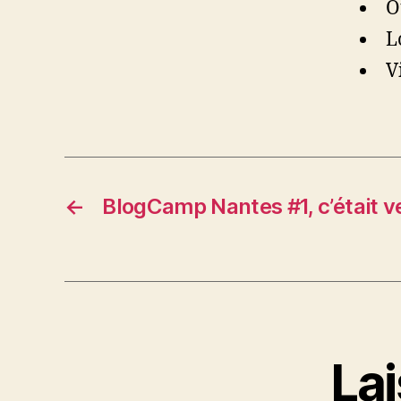
O
L
V
←
BlogCamp Nantes #1, c’était v
La