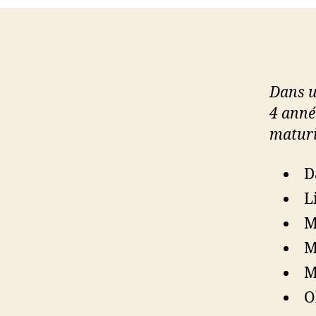
Dans u
4 anné
matur
D
L
M
M
M
O