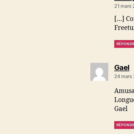
21 mars 
[…] Co
Freetu
RÉPOND
di
Gael
24 mars 
Amusan
Longue
Gael
RÉPOND