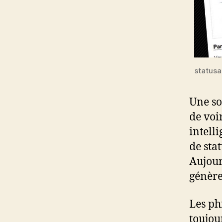
statusa
Une so
de voi
intelli
de sta
Aujou
génère
Les ph
toujou