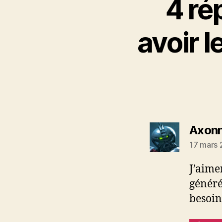
4 ré
avoir 
Axon
17 mars 
J’aime
généré
besoin