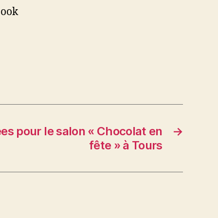
book
es pour le salon « Chocolat en
→
fête » à Tours