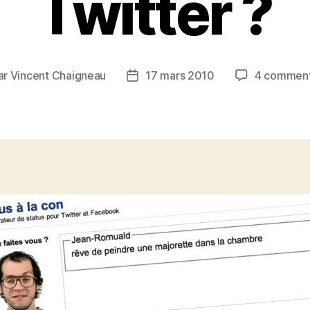
Twitter ?
ar
Vincent Chaigneau
17 mars 2010
4 comment
eur
Date
de
icle
l’article