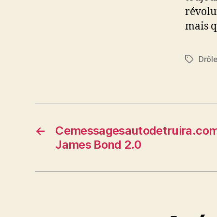
révolu
mais q
Drôl
Étiquett
←
Cemessagesautodetruira.com,
James Bond 2.0