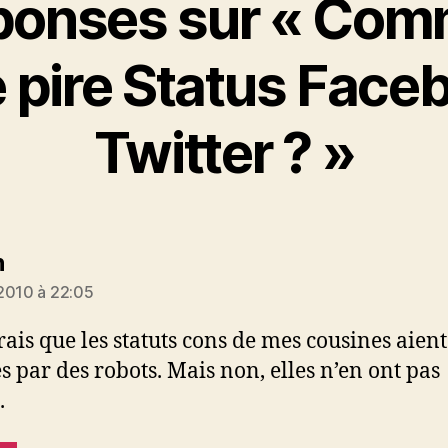
ponses sur « Co
le pire Status Face
Twitter ? »
dit :
n
2010 à 22:05
rais que les statuts cons de mes cousines aient
s par des robots. Mais non, elles n’en ont pas
.