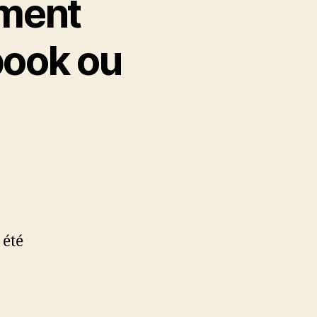
mment
book ou
 été