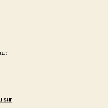
ir:
u sur