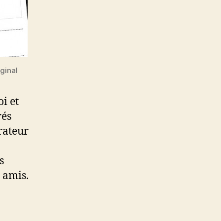
ginal
i et
rés
érateur
s
 amis.