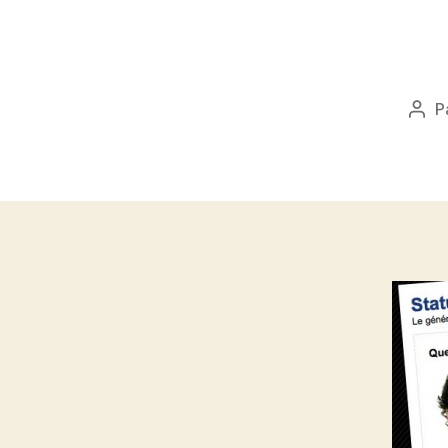
P
Aut
de
l’art