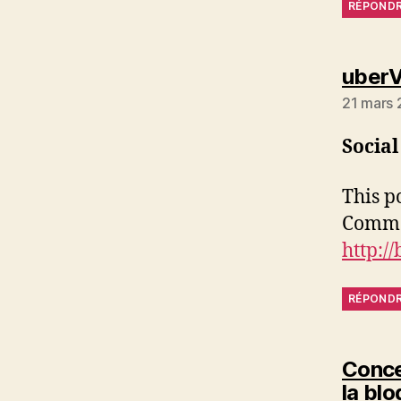
RÉPOND
uberV
21 mars 
Social
This p
Commen
http:/
RÉPOND
Conce
la bl