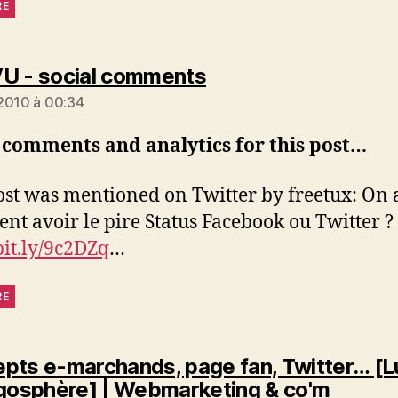
RE
dit :
U - social comments
2010 à 00:34
 comments and analytics for this post…
ost was mentioned on Twitter by freetux: On a
t avoir le pire Status Facebook ou Twitter ?
/bit.ly/9c2DZq
…
RE
pts e-marchands, page fan, Twitter… [L
dit :
ogosphère] | Webmarketing & co'm