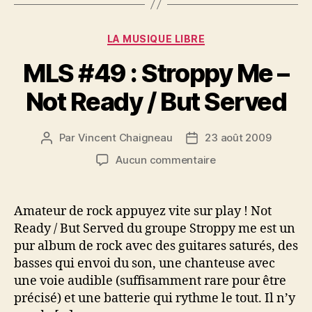
Catégories
LA MUSIQUE LIBRE
MLS #49 : Stroppy Me –
Not Ready / But Served
Par
Vincent Chaigneau
23 août 2009
Auteur
Date
de
de
sur
Aucun commentaire
l’article
l’article
MLS
#49
:
Amateur de rock appuyez vite sur play ! Not
Stroppy
Ready / But Served du groupe Stroppy me est un
Me
pur album de rock avec des guitares saturés, des
–
basses qui envoi du son, une chanteuse avec
Not
une voie audible (suffisamment rare pour être
Ready
précisé) et une batterie qui rythme le tout. Il n’y
/