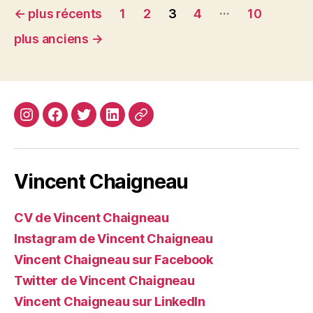
Navigation
…
←
plus récents
1
2
3
4
10
des
plus anciens
→
articles
Instagram
Facebook
Twitter
Linkedin
Site
web
Vincent Chaigneau
CV de Vincent Chaigneau
Instagram de Vincent Chaigneau
Vincent Chaigneau sur Facebook
Twitter de Vincent Chaigneau
Vincent Chaigneau sur LinkedIn