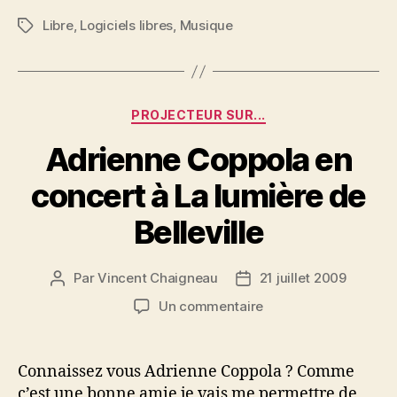
Libre
,
Logiciels libres
,
Musique
Étiquettes
Catégories
PROJECTEUR SUR...
Adrienne Coppola en
concert à La lumière de
Belleville
Par
Vincent Chaigneau
21 juillet 2009
Auteur
Date
de
de
sur
Un commentaire
l’article
l’article
Adrienne
Coppola
en
Connaissez vous Adrienne Coppola ? Comme
concert
c’est une bonne amie je vais me permettre de