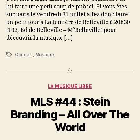
à
lui faire une petit coup de pub ici. Si vous êtes
La
sur paris le vendredi 31 juillet allez donc faire
lumière
un petit tour à La lumière de Belleville à 20h30
de
(102, Bd de Belleville – M°Belleville) pour
Belleville
découvrir la musique […]
Concert
,
Musique
Étiquettes
Catégories
LA MUSIQUE LIBRE
MLS #44 : Stein
Branding – All Over The
World