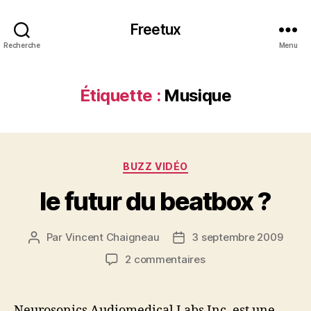
Freetux
Recherche
Menu
Étiquette :
Musique
Catégories
BUZZ VIDÉO
le futur du beatbox ?
Par
Vincent Chaigneau
3 septembre 2009
Auteur
Date
de
de
sur
2 commentaires
l’article
l’article
le
futur
du
Neurosonics Audiomedical Labs Inc. est une