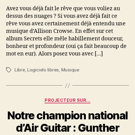
:
Avez vous déjà fait le rêve que vous voliez au
Allison
dessus des nuages ? Si vous avez déjà fait ce
Crowe
rêve vous avez certainement déjà entendu une
–
musique d’Allison Crowse. En effet sur cet
Secrets
album Secrets elle mêle habillement douceur,
(originals)
bonheur et profondeur (oui ça fait beaucoup de
mot en eur). Alors posez vous avec […]
Libre
,
Logiciels libres
,
Musique
Étiquettes
Catégories
PROJECTEUR SUR...
Notre champion national
d’Air Guitar : Gunther