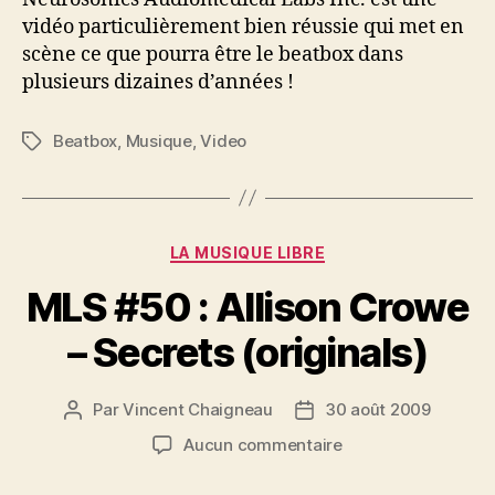
beatbox
vidéo particulièrement bien réussie qui met en
?
scène ce que pourra être le beatbox dans
plusieurs dizaines d’années !
Beatbox
,
Musique
,
Video
Étiquettes
Catégories
LA MUSIQUE LIBRE
MLS #50 : Allison Crowe
– Secrets (originals)
Par
Vincent Chaigneau
30 août 2009
Auteur
Date
de
de
sur
Aucun commentaire
l’article
l’article
MLS
#50