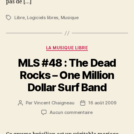
But
pas de […]
Served
Libre
,
Logiciels libres
,
Musique
Étiquettes
Catégories
LA MUSIQUE LIBRE
MLS #48 : The Dead
Rocks – One Million
Dollar Surf Band
Par
Vincent Chaigneau
16 août 2009
Auteur
Date
de
de
sur
Aucun commentaire
l’article
l’article
MLS
#48
: