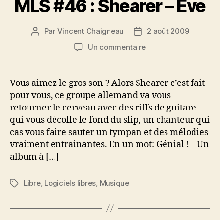
MLS #46 : Shearer – Eve
Par
Vincent Chaigneau
2 août 2009
Auteur
Date
de
de
sur
Un commentaire
l’article
l’article
MLS
#46
:
Vous aimez le gros son ? Alors Shearer c’est fait
Shearer
pour vous, ce groupe allemand va vous
–
retourner le cerveau avec des riffs de guitare
Eve
qui vous décolle le fond du slip, un chanteur qui
cas vous faire sauter un tympan et des mélodies
vraiment entrainantes. En un mot: Génial ! Un
album à […]
Libre
,
Logiciels libres
,
Musique
Étiquettes