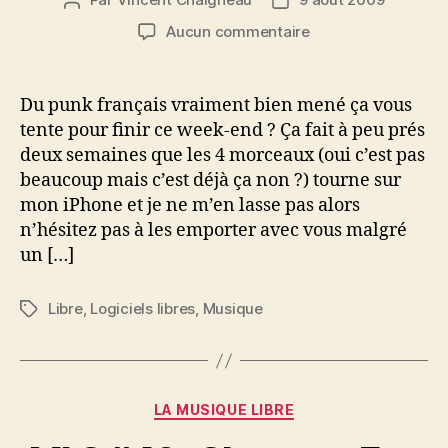
Auteur
Date
de
de
sur
Aucun commentaire
l’article
l’article
MLS
#47
:
Du punk français vraiment bien mené ça vous
Plugs
tente pour finir ce week-end ? Ça fait à peu prés
–
deux semaines que les 4 morceaux (oui c’est pas
Rock’n
beaucoup mais c’est déjà ça non ?) tourne sur
Roll
mon iPhone et je ne m’en lasse pas alors
Zombie
n’hésitez pas à les emporter avec vous malgré
un […]
Libre
,
Logiciels libres
,
Musique
Étiquettes
Catégories
LA MUSIQUE LIBRE