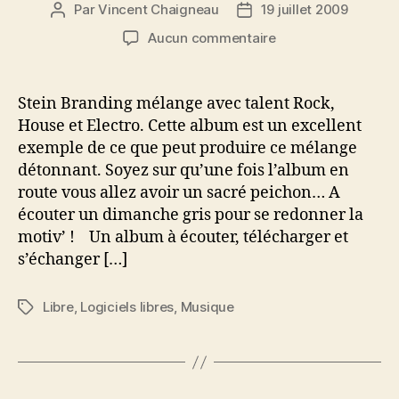
Par
Vincent Chaigneau
19 juillet 2009
Auteur
Date
de
de
sur
Aucun commentaire
l’article
l’article
MLS
#44
:
Stein Branding mélange avec talent Rock,
Stein
House et Electro. Cette album est un excellent
Branding
exemple de ce que peut produire ce mélange
–
détonnant. Soyez sur qu’une fois l’album en
All
route vous allez avoir un sacré peichon… A
Over
écouter un dimanche gris pour se redonner la
The
World
motiv’ ! Un album à écouter, télécharger et
s’échanger […]
Libre
,
Logiciels libres
,
Musique
Étiquettes