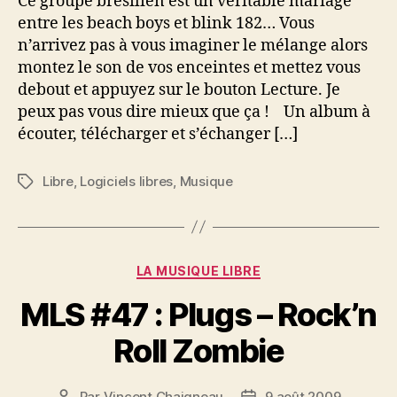
Ce groupe brésilien est un véritable mariage
The
entre les beach boys et blink 182… Vous
Dead
n’arrivez pas à vous imaginer le mélange alors
Rocks
montez le son de vos enceintes et mettez vous
–
debout et appuyez sur le bouton Lecture. Je
One
peux pas vous dire mieux que ça ! Un album à
Million
Dollar
écouter, télécharger et s’échanger […]
Surf
Band
Libre
,
Logiciels libres
,
Musique
Étiquettes
Catégories
LA MUSIQUE LIBRE
MLS #47 : Plugs – Rock’n
Roll Zombie
Par
Vincent Chaigneau
9 août 2009