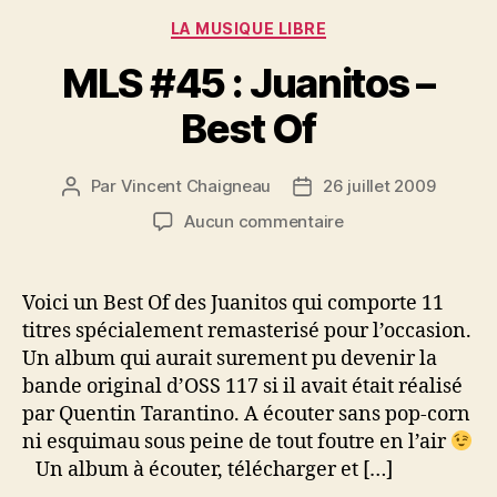
Catégories
LA MUSIQUE LIBRE
MLS #45 : Juanitos –
Best Of
Par
Vincent Chaigneau
26 juillet 2009
Auteur
Date
de
de
sur
Aucun commentaire
l’article
l’article
MLS
#45
:
Voici un Best Of des Juanitos qui comporte 11
Juanitos
titres spécialement remasterisé pour l’occasion.
–
Un album qui aurait surement pu devenir la
Best
bande original d’OSS 117 si il avait était réalisé
Of
par Quentin Tarantino. A écouter sans pop-corn
ni esquimau sous peine de tout foutre en l’air
Un album à écouter, télécharger et […]