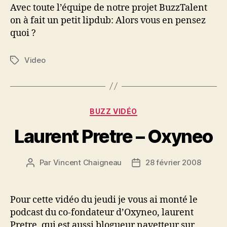
Avec toute l’équipe de notre projet BuzzTalent
on à fait un petit lipdub: Alors vous en pensez
quoi ?
Video
Étiquettes
Catégories
BUZZ VIDÉO
Laurent Pretre – Oxyneo
Par
Vincent Chaigneau
28 février 2008
Auteur
Date
de
de
l’article
l’article
Pour cette vidéo du jeudi je vous ai monté le
podcast du co-fondateur d’Oxyneo, laurent
Pretre ,qui est aussi blogueur navetteur sur