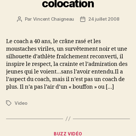
colocation
Par
Vincent Chaigneau
24 juillet 2008
Auteur
Date
de
de
l’article
l’article
Le coach a 40 ans, le crâne rasé et les
moustaches viriles, un survêtement noir et une
silhouette d’athlète fraîchement reconverti, il
inspire le respect, la crainte et l’admiration des
jeunes qui le voient…sans l’avoir entendu.Il a
l’aspect du coach, mais il n’est pas un coach de
plus. Il n’a pas l’air d’un « bouffon » ou […]
Video
Étiquettes
Catégories
BUZZ VIDÉO