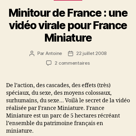
Minitour de France : une
vidéo virale pour France
Miniature
Par
Antoine
22 juillet 2008
Auteur
Date
de
de
sur
2 commentaires
l’article
l’article
Minitour
de
France
De l’action, des cascades, des effets (très)
:
spéciaux, du sexe, des moyens colossaux,
une
surhumains, du sexe… Voilà le secret de la vidéo
vidéo
réalisée par France Miniature. France
virale
Miniature est un parc de 5 hectares récréant
pour
l’ensemble du patrimoine français en
France
Miniature
miniature.