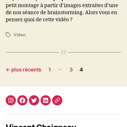
petit montage à partir d’images extraites d’une
de nos séance de brainstorming. Alors vous en
pensez quoi de cette vidéo ?
Video
Étiquettes
Navigation
…
←
plus récents
1
3
4
des
articles
Instagram
Facebook
Twitter
Linkedin
Site
web