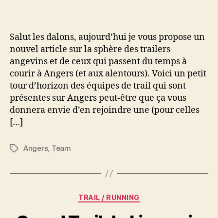
angers:
les
teams
Salut les dalons, aujourd’hui je vous propose un
trails
nouvel article sur la sphère des trailers
angevines
angevins et de ceux qui passent du temps à
courir à Angers (et aux alentours). Voici un petit
tour d’horizon des équipes de trail qui sont
présentes sur Angers peut-être que ça vous
donnera envie d’en rejoindre une (pour celles
[…]
Angers
,
Team
Étiquettes
Catégories
TRAIL / RUNNING