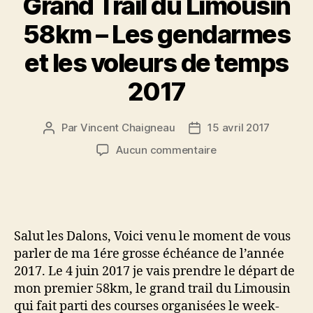
Grand Trail du Limousin
58km – Les gendarmes
et les voleurs de temps
2017
Par
Vincent Chaigneau
15 avril 2017
Auteur
Date
de
de
sur
Aucun commentaire
l’article
l’article
Grand
Trail
du
Limousin
58km
Salut les Dalons, Voici venu le moment de vous
–
parler de ma 1ére grosse échéance de l’année
Les
2017. Le 4 juin 2017 je vais prendre le départ de
gendarmes
mon premier 58km, le grand trail du Limousin
et
les
qui fait parti des courses organisées le week-