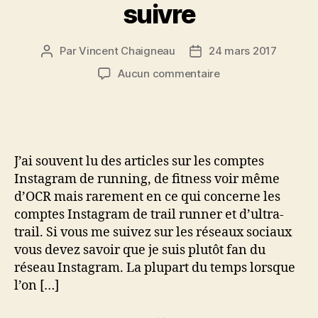
suivre
Par
Vincent Chaigneau
24 mars 2017
Auteur
Date
de
de
sur
Aucun commentaire
l’article
l’article
Instagram
de
trail
runner:
5
J’ai souvent lu des articles sur les comptes
comptes
Instagram de running, de fitness voir même
à
d’OCR mais rarement en ce qui concerne les
suivre
comptes Instagram de trail runner et d’ultra-
trail. Si vous me suivez sur les réseaux sociaux
vous devez savoir que je suis plutôt fan du
réseau Instagram. La plupart du temps lorsque
l’on […]