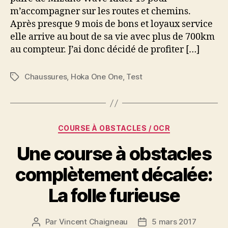
m’accompagner sur les routes et chemins.
pneu
route
Après presque 9 mois de bons et loyaux service
et
elle arrive au bout de sa vie avec plus de 700km
chemin
au compteur. J’ai donc décidé de profiter […]
Chaussures
,
Hoka One One
,
Test
Étiquettes
Catégories
COURSE À OBSTACLES / OCR
Une course à obstacles
complètement décalée:
La folle furieuse
Par
Vincent Chaigneau
5 mars 2017
Auteur
Date