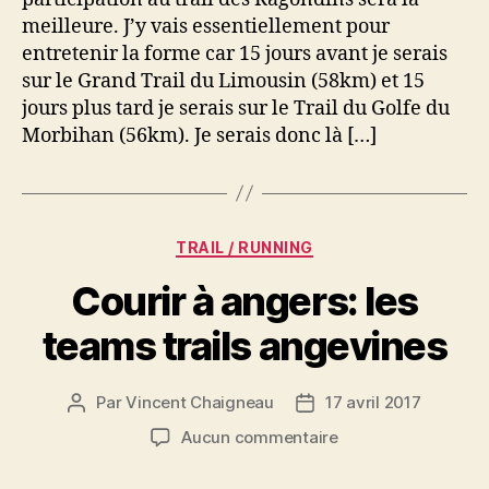
Première
meilleure. J’y vais essentiellement pour
participation
entretenir la forme car 15 jours avant je serais
sur le Grand Trail du Limousin (58km) et 15
jours plus tard je serais sur le Trail du Golfe du
Morbihan (56km). Je serais donc là […]
Catégories
TRAIL / RUNNING
Courir à angers: les
teams trails angevines
Par
Vincent Chaigneau
17 avril 2017
Auteur
Date
de
de
sur
Aucun commentaire
l’article
l’article
Courir
à