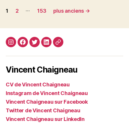
Navigation
…
1
2
153
plus anciens
→
des
articles
Instagram
Facebook
Twitter
Linkedin
Site
web
Vincent Chaigneau
CV de Vincent Chaigneau
Instagram de Vincent Chaigneau
Vincent Chaigneau sur Facebook
Twitter de Vincent Chaigneau
Vincent Chaigneau sur LinkedIn