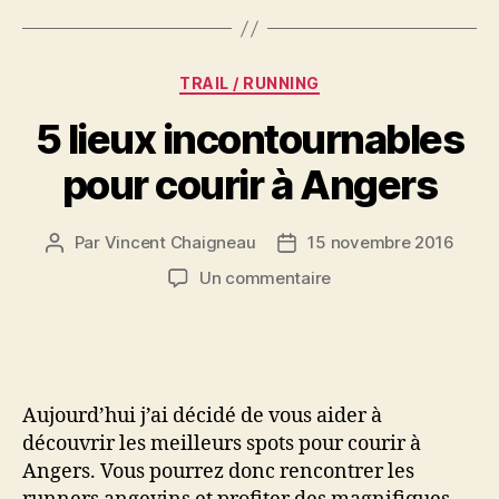
Catégories
TRAIL / RUNNING
5 lieux incontournables
pour courir à Angers
Par
Vincent Chaigneau
15 novembre 2016
Auteur
Date
de
de
sur
Un commentaire
l’article
l’article
5
lieux
incontournables
pour
courir
Aujourd’hui j’ai décidé de vous aider à
à
découvrir les meilleurs spots pour courir à
Angers
Angers. Vous pourrez donc rencontrer les