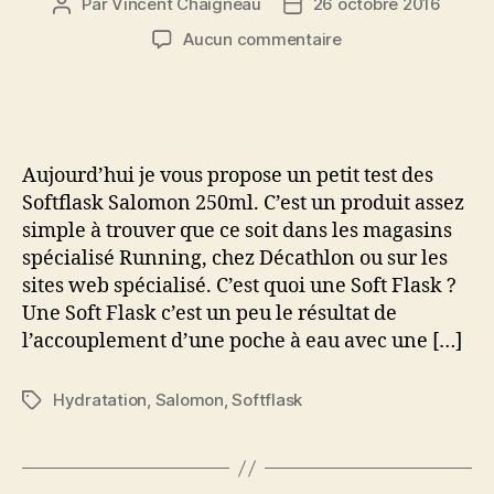
Par
Vincent Chaigneau
26 octobre 2016
Auteur
Date
de
de
sur
Aucun commentaire
l’article
l’article
Softflask
Salomon
250ml
pour
une
Aujourd’hui je vous propose un petit test des
hydratation
Softflask Salomon 250ml. C’est un produit assez
d’appoint
simple à trouver que ce soit dans les magasins
en
spécialisé Running, chez Décathlon ou sur les
trail
sites web spécialisé. C’est quoi une Soft Flask ?
Une Soft Flask c’est un peu le résultat de
l’accouplement d’une poche à eau avec une […]
Hydratation
,
Salomon
,
Softflask
Étiquettes