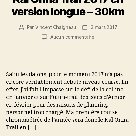
version longue – 30km
Par
Vincent Chaigneau
3 mars 2017
Auteur
Date
de
de
sur
Aucun commentaire
l’article
l’article
Kal
Onna
Trail
2017
en
Salut les dalons, pour le moment 2017 n’a pas
version
encore véritablement débuté niveau course. En
longue
effet, j’ai fait l’impasse sur le défi de la colline
–
en Janvier et sur l’ultra-trail des côtes d’Armor
30km
en février pour des raisons de planning
personnel trop chargé. Ma première course
chronométrée de l’année sera donc le Kal Onna
Trail en […]