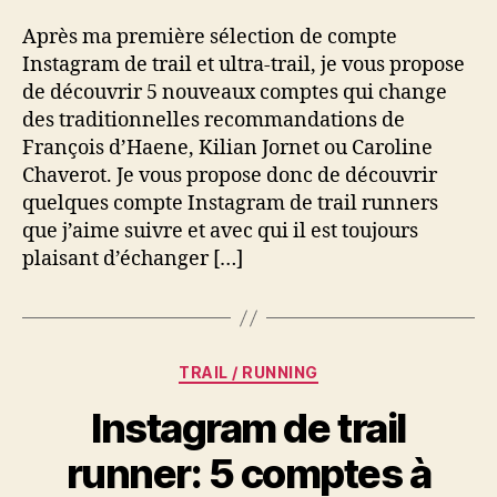
Trail
Après ma première sélection de compte
et
Instagram de trail et ultra-trail, je vous propose
Ultra-
de découvrir 5 nouveaux comptes qui change
trail
des traditionnelles recommandations de
que
j’aime
François d’Haene, Kilian Jornet ou Caroline
suivre
Chaverot. Je vous propose donc de découvrir
quelques compte Instagram de trail runners
que j’aime suivre et avec qui il est toujours
plaisant d’échanger […]
Catégories
TRAIL / RUNNING
Instagram de trail
runner: 5 comptes à