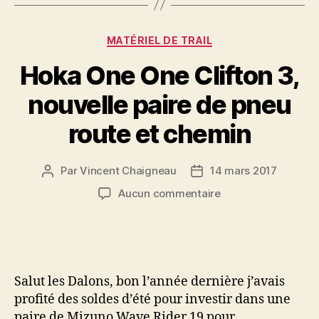
Catégories
MATÉRIEL DE TRAIL
Hoka One One Clifton 3,
nouvelle paire de pneu
route et chemin
Par
Vincent Chaigneau
14 mars 2017
Auteur
Date
de
de
sur
Aucun commentaire
l’article
l’article
Hoka
One
One
Clifton
3,
Salut les Dalons, bon l’année dernière j’avais
nouvelle
profité des soldes d’été pour investir dans une
paire
paire de Mizuno Wave Rider 19 pour
de