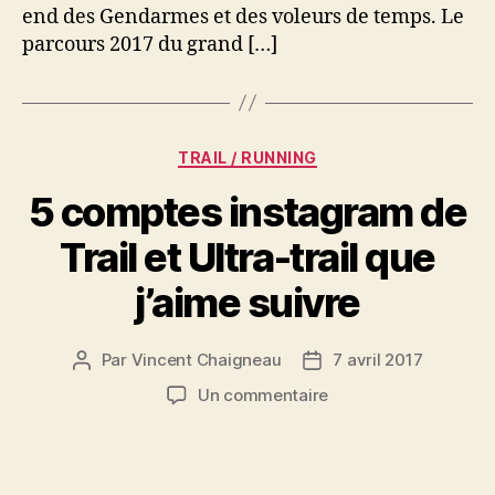
voleurs
end des Gendarmes et des voleurs de temps. Le
de
parcours 2017 du grand […]
temps
2017
Catégories
TRAIL / RUNNING
5 comptes instagram de
Trail et Ultra-trail que
j’aime suivre
Par
Vincent Chaigneau
7 avril 2017
Auteur
Date
de
de
sur
Un commentaire
l’article
l’article
5
comptes
instagram
de