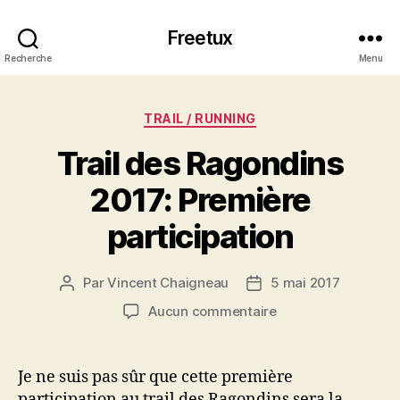
Freetux
Recherche
Menu
Catégories
TRAIL / RUNNING
Trail des Ragondins
2017: Première
participation
Par
Vincent Chaigneau
5 mai 2017
Auteur
Date
de
de
sur
Aucun commentaire
l’article
l’article
Trail
des
Ragondins
Je ne suis pas sûr que cette première
2017:
participation au trail des Ragondins sera la