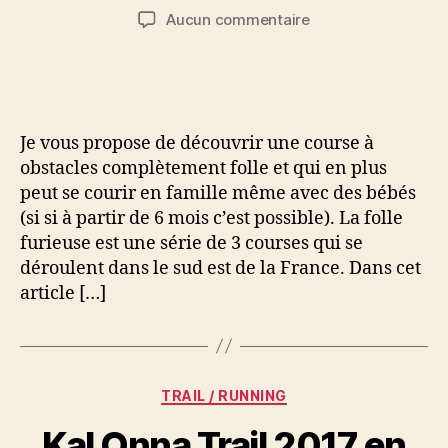
de
de
sur
Aucun commentaire
l’article
l’article
Une
course
à
obstacles
complètement
Je vous propose de découvrir une course à
décalée:
obstacles complètement folle et qui en plus
La
peut se courir en famille même avec des bébés
folle
(si si à partir de 6 mois c’est possible). La folle
furieuse
furieuse est une série de 3 courses qui se
déroulent dans le sud est de la France. Dans cet
article […]
Catégories
TRAIL / RUNNING
Kal Onna Trail 2017 en